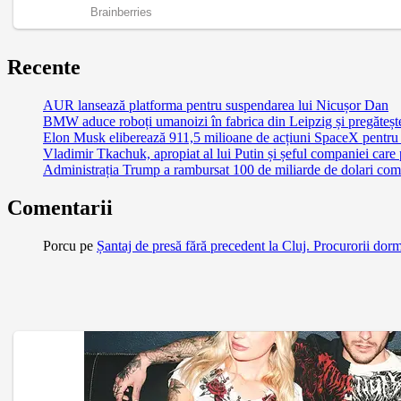
Recente
AUR lansează platforma pentru suspendarea lui Nicușor Dan
BMW aduce roboți umanoizi în fabrica din Leipzig și pregătește 
Elon Musk eliberează 911,5 milioane de acțiuni SpaceX pentru 
Vladimir Tkachuk, apropiat al lui Putin și șeful companiei care
Administrația Trump a rambursat 100 de miliarde de dolari comp
Comentarii
Porcu
pe
Șantaj de presă fără precedent la Cluj. Procurorii dor