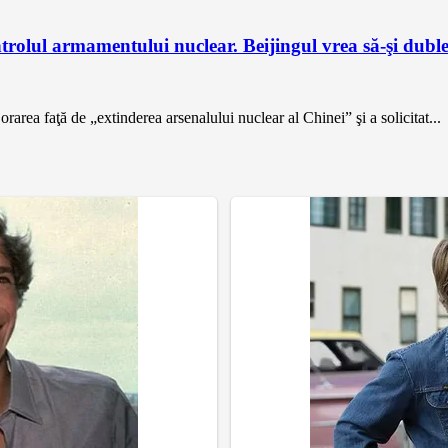
olul armamentului nuclear. Beijingul vrea să-şi dublez
rarea faţă de „extinderea arsenalului nuclear al Chinei” şi a solicitat...