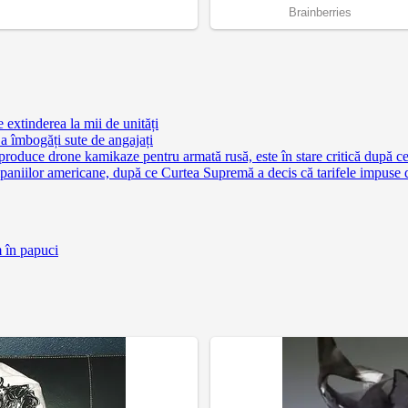
extinderea la mii de unități
a îmbogăți sute de angajați
 produce drone kamikaze pentru armată rusă, este în stare critică după c
aniilor americane, după ce Curtea Supremă a decis că tarifele impuse 
m în papuci