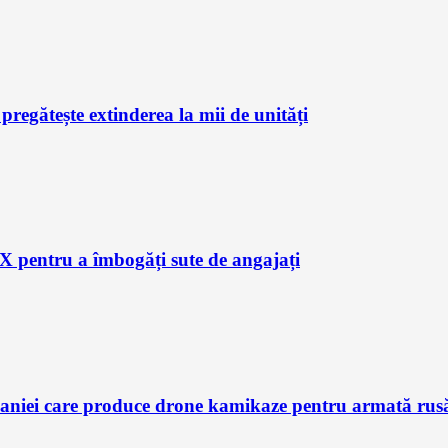
regătește extinderea la mii de unități
X pentru a îmbogăți sute de angajați
aniei care produce drone kamikaze pentru armată rusă, 