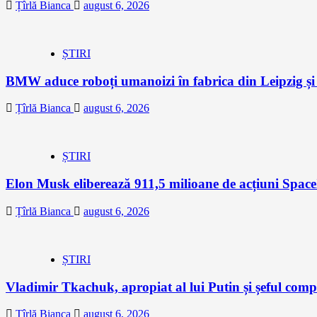
Țîrlă Bianca
august 6, 2026
ȘTIRI
BMW aduce roboți umanoizi în fabrica din Leipzig și p
Țîrlă Bianca
august 6, 2026
ȘTIRI
Elon Musk eliberează 911,5 milioane de acțiuni Space
Țîrlă Bianca
august 6, 2026
ȘTIRI
Vladimir Tkachuk, apropiat al lui Putin și șeful comp
Țîrlă Bianca
august 6, 2026