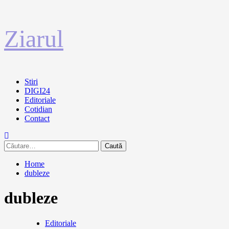
Sari
Ziarul
la
conținut
Primary
Stiri
Menu
DIGI24
Editoriale
Cotidian
Contact
Caută
după:
Home
dubleze
dubleze
Editoriale