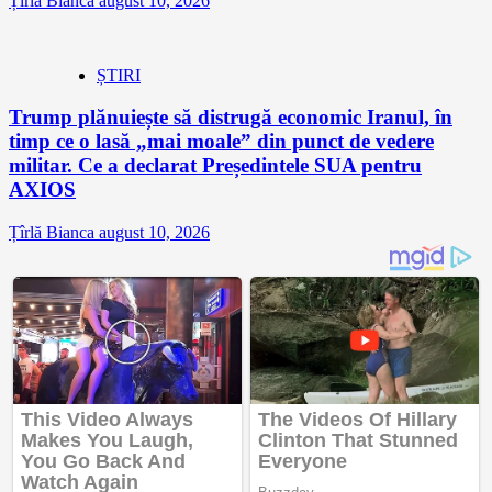
Țîrlă Bianca
august 10, 2026
ȘTIRI
Trump plănuiește să distrugă economic Iranul, în
timp ce o lasă „mai moale” din punct de vedere
militar. Ce a declarat Președintele SUA pentru
AXIOS
Țîrlă Bianca
august 10, 2026