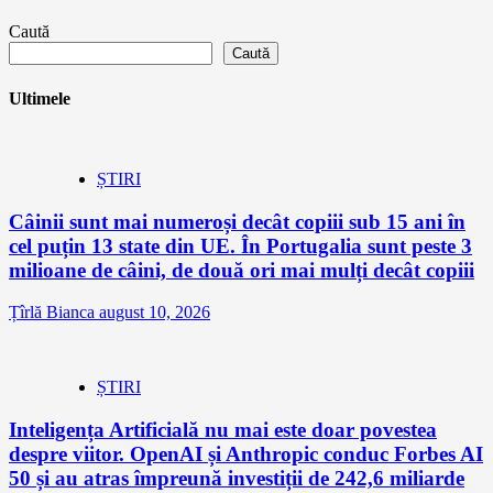
Caută
Caută
Ultimele
ȘTIRI
Câinii sunt mai numeroși decât copiii sub 15 ani în
cel puțin 13 state din UE. În Portugalia sunt peste 3
milioane de câini, de două ori mai mulți decât copiii
Țîrlă Bianca
august 10, 2026
ȘTIRI
Inteligența Artificială nu mai este doar povestea
despre viitor. OpenAI și Anthropic conduc Forbes AI
50 și au atras împreună investiții de 242,6 miliarde