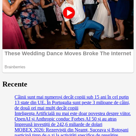
Recente
Câinii sunt mai numeroși decât copiii sub 15 ani în cel puțin
13 state din UE. În Portugalia sunt peste 3 milioane de câini,
de două ori mai mulți decât copiii
Inteligența Artificială nu mai este doar povestea despre viitor.
OpenAI și Anthropic conduc Forbes AI 50 și au atras
împreună investiții de 242,6 miliarde de dolari
MOBEX 2026: Rezerviștii din Neamț, Suceava și Botoșani
participă timp de o zi la activități specifice de pregătire