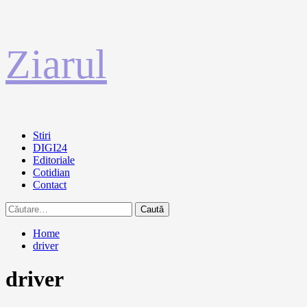
Sari
Ziarul
la
conținut
Primary
Stiri
Menu
DIGI24
Editoriale
Cotidian
Contact
Caută
după:
Home
driver
driver