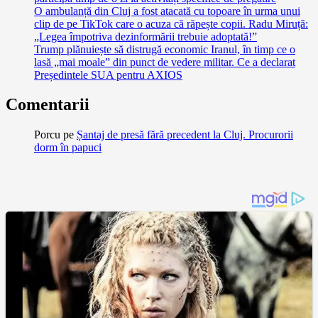
O ambulanță din Cluj a fost atacată cu topoare în urma unui
clip de pe TikTok care o acuza că răpește copii. Radu Miruță:
„Legea împotriva dezinformării trebuie adoptată!”
Trump plănuiește să distrugă economic Iranul, în timp ce o
lasă „mai moale” din punct de vedere militar. Ce a declarat
Președintele SUA pentru AXIOS
Comentarii
Porcu
pe
Șantaj de presă fără precedent la Cluj. Procurorii
dorm în papuci