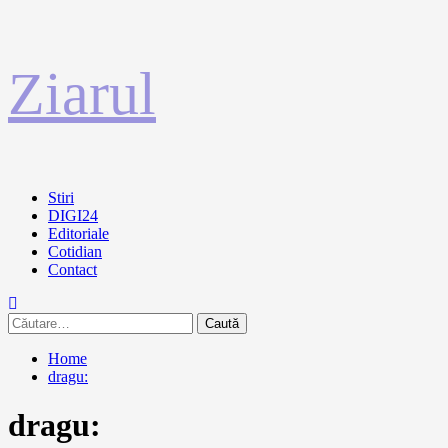
Sari
Ziarul
la
conținut
Primary
Stiri
Menu
DIGI24
Editoriale
Cotidian
Contact
Caută
după:
Home
dragu:
dragu: