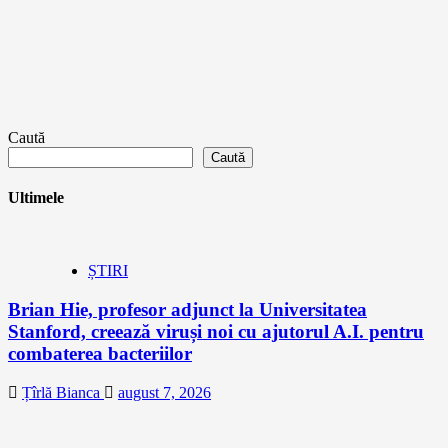
Caută
Caută
Ultimele
ȘTIRI
Brian Hie, profesor adjunct la Universitatea
Stanford, creează viruși noi cu ajutorul A.I. pentru
combaterea bacteriilor
Țîrlă Bianca
august 7, 2026