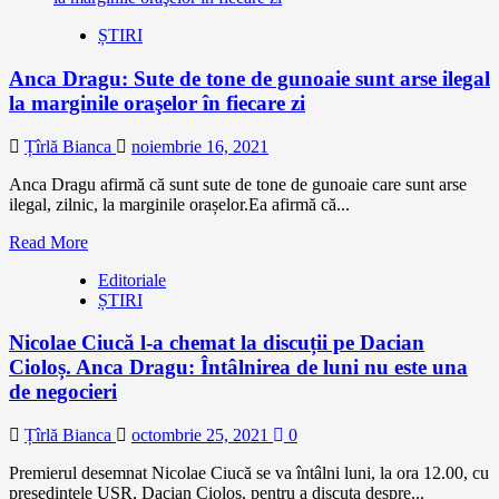
ȘTIRI
Anca Dragu: Sute de tone de gunoaie sunt arse ilegal
la marginile oraşelor în fiecare zi
Țîrlă Bianca
noiembrie 16, 2021
Anca Dragu afirmă că sunt sute de tone de gunoaie care sunt arse
ilegal, zilnic, la marginile orașelor.Ea afirmă că...
Read More
Editoriale
ȘTIRI
Nicolae Ciucă l-a chemat la discuții pe Dacian
Cioloș. Anca Dragu: Întâlnirea de luni nu este una
de negocieri
Țîrlă Bianca
octombrie 25, 2021
0
Premierul desemnat Nicolae Ciucă se va întâlni luni, la ora 12.00, cu
președintele USR, Dacian Cioloș, pentru a discuta despre...