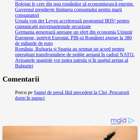
Bolojan le cere din nou românilor să economisească energie.
Guvernul pregătește limitarea consumului pentru marii
consumatori
Ursula von der Leyen accelerează programul IRIS² pentru
comunicații guvernamentale securizate
Germania generează aproape un sfert din economia Uniunii
Europene, potrivit Eurostat. PIB-ul României ajunge la 380
de miliarde de euro
România, Bulgaria și Spania au semnat un acord pentru
operațiuni transfrontaliere de poliție aeriană în cadrul NATO.
Avioanele spaniole vor putea patrula și în spațiul aerian al
Bulgariei
Comentarii
Porcu
pe
Șantaj de presă fără precedent la Cluj. Procurorii
dorm în papuci