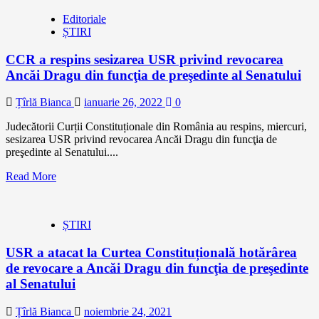
Editoriale
ȘTIRI
CCR a respins sesizarea USR privind revocarea
Ancăi Dragu din funcţia de preşedinte al Senatului
Țîrlă Bianca
ianuarie 26, 2022
0
Judecătorii Curții Constituționale din România au respins, miercuri,
sesizarea USR privind revocarea Ancăi Dragu din funcţia de
preşedinte al Senatului....
Read More
ȘTIRI
USR a atacat la Curtea Constituțională hotărârea
de revocare a Ancăi Dragu din funcţia de preşedinte
al Senatului
Țîrlă Bianca
noiembrie 24, 2021