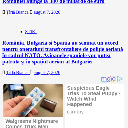
României ajunge la 380 de miliarde de euro
Țîrlă Bianca
august 7, 2026
ȘTIRI
România, Bulgaria și Spania au semnat un acord
pentru operațiuni transfrontaliere de poliție aeriană
în cadrul NATO. Avioanele spaniole vor putea
patrula și în spațiul aerian al Bulgariei
Țîrlă Bianca
august 7, 2026