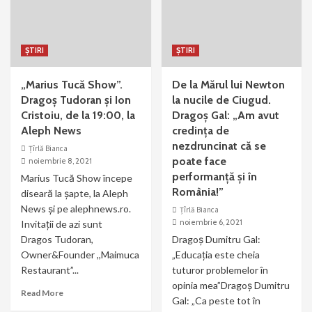
ȘTIRI
ȘTIRI
„Marius Tucă Show”.
De la Mărul lui Newton
Dragoș Tudoran și Ion
la nucile de Ciugud.
Cristoiu, de la 19:00, la
Dragoș Gal: „Am avut
Aleph News
credința de
nezdruncinat că se
Țîrlă Bianca
poate face
noiembrie 8, 2021
performanță și în
Marius Tucă Show începe
România!”
diseară la șapte, la Aleph
News și pe alephnews.ro.
Țîrlă Bianca
noiembrie 6, 2021
Invitații de azi sunt
Dragos Tudoran,
Dragoș Dumitru Gal:
Owner&Founder ,,Maimuca
„Educația este cheia
Restaurant”...
tuturor problemelor în
opinia mea”Dragoș Dumitru
Read More
Gal: „Ca peste tot în