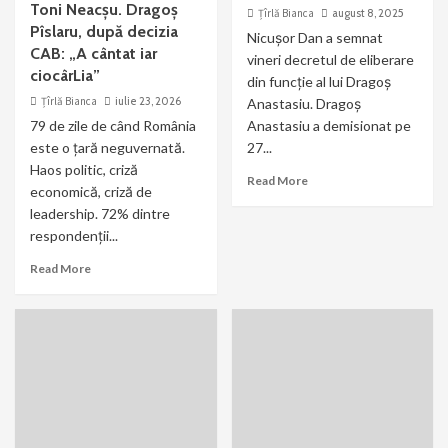
Toni Neacșu. Dragoș
Țîrlă Bianca
august 8, 2025
Pîslaru, după decizia
Nicușor Dan a semnat
CAB: „A cântat iar
vineri decretul de eliberare
ciocârLia”
din funcție al lui Dragoș
Țîrlă Bianca
iulie 23, 2026
Anastasiu. Dragoș
79 de zile de când România
Anastasiu a demisionat pe
este o țară neguvernată.
27...
Haos politic, criză
Read More
economică, criză de
leadership. 72% dintre
respondenții...
Read More