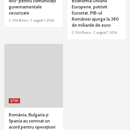
IRIS² pentru comunicații
economia Uniunii
guvernamentale
Europene, potrivit
securizate
Eurostat. PIB-ul
României ajunge la 380
Țîrlă Bianca
august 7, 2026
de miliarde de euro
Țîrlă Bianca
august 7, 2026
ȘTIRI
România, Bulgaria și
Spania au semnat un
acord pentru operațiuni