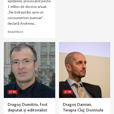
epidemie, provocând peste
1 milion de decese anual.
,,Ne îndreptăm spre un
consumerism avansat” ,
declară Andreea...
Read More
ȘTIRI
ȘTIRI
Dragoș Dumitriu, fost
Dragoş Damian,
deputat și editorialist
Terapia Cluj: Domnule