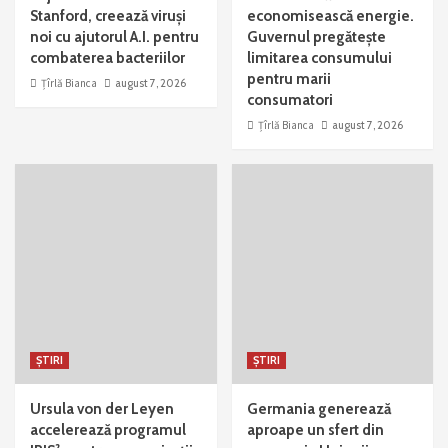
Stanford, creează viruși
economisească energie.
noi cu ajutorul A.I. pentru
Guvernul pregătește
combaterea bacteriilor
limitarea consumului
pentru marii
Țîrlă Bianca
august 7, 2026
consumatori
Țîrlă Bianca
august 7, 2026
ȘTIRI
ȘTIRI
Ursula von der Leyen
Germania generează
accelerează programul
aproape un sfert din