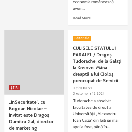
economia românească,
avem...
Read More
Editoriale
CULISELE STATULUI
PARALEL / Dragoș
Tudorache, de la Galați
la Kosovo. Mâna
dreaptă a lui Cioloș,
preocupat de Servicii
ȘTIRI
Țîrlă Bianca
octombrie 18, 2021
Tudorache a absolvit
„InSecuritate”, cu
facultatea de drept a
Bogdan Nicolae –
Universității „Alexandru
invitat este Dragoș
Ioan Cuza” din Iași iar mai
Dumitru Gal, director
apoi a fost, până în...
de marketing