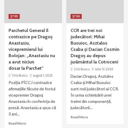
ȘTIRI
ȘTIRI
Parchetul General îl
CCR are trei noi
contrazice pe Dragoș
judecători: Mihai
Anastasiu,
Busuioc, Asztalos
vicepremierul lui
Csaba și Dacian Cosmin
Bolojan: „Anastasiu nu
Dragoș au depus
a avut niciun
jurământul la Cotroceni
dosar la Parchet”
Țîrlă Bianca
iulie 13, 2025
Țîrlă Bianca
august 1, 2025
Dacian Dragoș, Asztalos
Poziția PÎCCJ contrazice
Csaba și Mihai Busuioc
afirmațiile făcute de fostul
sunt noii judecători ai CCR.
vicepremier Dragoș
În urma schimbării unei
Anastasiu în conferința de
treimi din componență,
presă. Anastasiu a spus că
judecătorii...
3 ani...
Read More
Read More