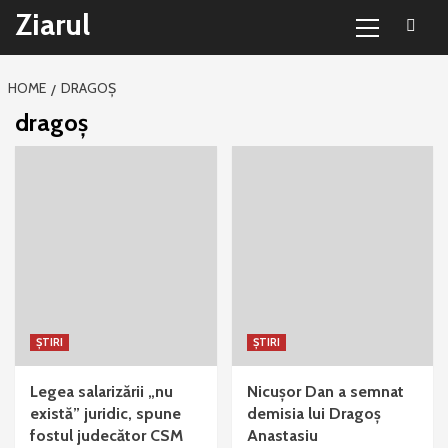
Primary
Sari
Ziarul
Menu
la
conținut
HOME
DRAGOȘ
dragoș
ȘTIRI
ȘTIRI
Legea salarizării „nu
Nicușor Dan a semnat
există” juridic, spune
demisia lui Dragoș
fostul judecător CSM
Anastasiu