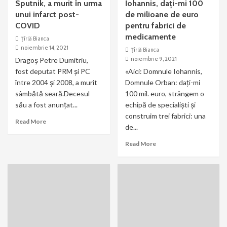
Sputnik, a murit în urma
Iohannis, dați-mi 100
unui infarct post-
de milioane de euro
COVID
pentru fabrici de
medicamente
Țîrlă Bianca
noiembrie 14, 2021
Țîrlă Bianca
noiembrie 9, 2021
Dragoș Petre Dumitriu,
fost deputat PRM și PC
«Aici: Domnule Iohannis,
între 2004 și 2008, a murit
Domnule Orban: daţi-mi
sâmbătă seară.Decesul
100 mil. euro, strângem o
său a fost anunțat...
echipă de specialişti şi
construim trei fabrici: una
Read More
de...
Read More