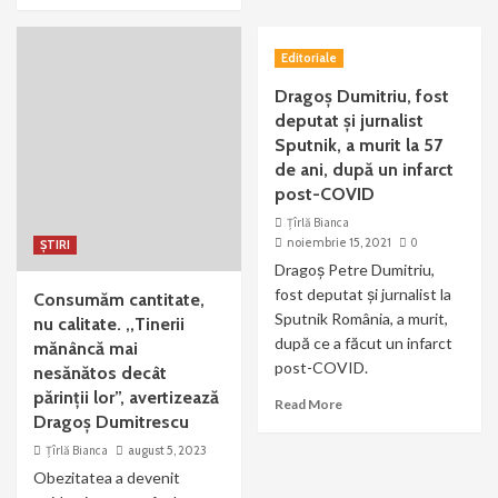
Editoriale
Dragoș Dumitriu, fost
deputat și jurnalist
Sputnik, a murit la 57
de ani, după un infarct
post-COVID
Țîrlă Bianca
noiembrie 15, 2021
0
ȘTIRI
Dragoș Petre Dumitriu,
fost deputat şi jurnalist la
Consumăm cantitate,
Sputnik România, a murit,
nu calitate. ,,Tinerii
după ce a făcut un infarct
mănâncă mai
post-COVID.
nesănătos decât
părinții lor”, avertizează
Read More
Dragoș Dumitrescu
Țîrlă Bianca
august 5, 2023
Obezitatea a devenit