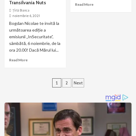
Transilvania Nuts
Read More
Țîrlă Bianca
noiembrie 6, 2021
Bogdan Nicolae te invită la
următoarea ediție a
emisiunii „InSecuritate”,
sâmbătă, 6 noiembrie, de la
ora 20.00! Dacă Mărul lui...
Read More
Paginație
1
2
Next
articole