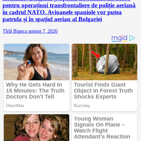
pentru operațiuni transfrontaliere de poliție aeriană
în cadrul NATO. Avioanele spaniole vor putea
patrula și în spațiul aerian al Bulgariei
Țîrlă Bianca
august 7, 2026