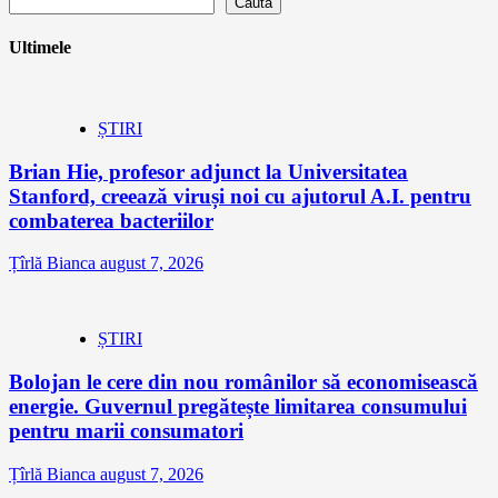
Caută
Ultimele
ȘTIRI
Brian Hie, profesor adjunct la Universitatea
Stanford, creează viruși noi cu ajutorul A.I. pentru
combaterea bacteriilor
Țîrlă Bianca
august 7, 2026
ȘTIRI
Bolojan le cere din nou românilor să economisească
energie. Guvernul pregătește limitarea consumului
pentru marii consumatori
Țîrlă Bianca
august 7, 2026