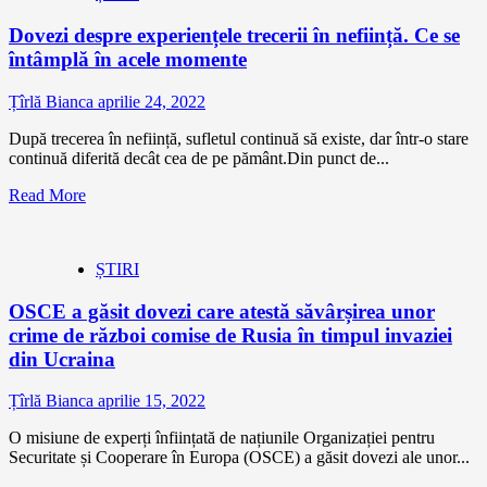
Dovezi despre experiențele trecerii în neființă. Ce se
întâmplă în acele momente
Țîrlă Bianca
aprilie 24, 2022
După trecerea în neființă, sufletul continuă să existe, dar într-o stare
continuă diferită decât cea de pe pământ.Din punct de...
Read More
ȘTIRI
OSCE a găsit dovezi care atestă săvârșirea unor
crime de război comise de Rusia în timpul invaziei
din Ucraina
Țîrlă Bianca
aprilie 15, 2022
O misiune de experți înființată de națiunile Organizației pentru
Securitate și Cooperare în Europa (OSCE) a găsit dovezi ale unor...