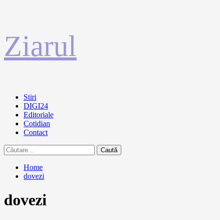
Sari
Ziarul
la
conținut
Primary
Stiri
Menu
DIGI24
Editoriale
Cotidian
Contact
Caută
după:
Home
dovezi
dovezi