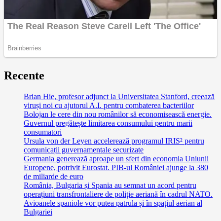
Recente
Brian Hie, profesor adjunct la Universitatea Stanford, creează
viruși noi cu ajutorul A.I. pentru combaterea bacteriilor
Bolojan le cere din nou românilor să economisească energie.
Guvernul pregătește limitarea consumului pentru marii
consumatori
Ursula von der Leyen accelerează programul IRIS² pentru
comunicații guvernamentale securizate
Germania generează aproape un sfert din economia Uniunii
Europene, potrivit Eurostat. PIB-ul României ajunge la 380
de miliarde de euro
România, Bulgaria și Spania au semnat un acord pentru
operațiuni transfrontaliere de poliție aeriană în cadrul NATO.
Avioanele spaniole vor putea patrula și în spațiul aerian al
Bulgariei