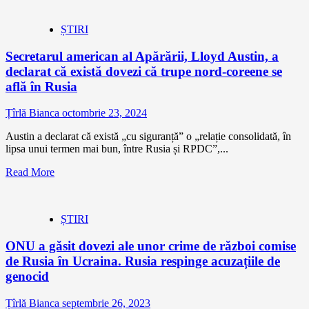
ȘTIRI
Secretarul american al Apărării, Lloyd Austin, a
declarat că există dovezi că trupe nord-coreene se
află în Rusia
Țîrlă Bianca
octombrie 23, 2024
Austin a declarat că există „cu siguranță” o „relație consolidată, în
lipsa unui termen mai bun, între Rusia și RPDC”,...
Read More
ȘTIRI
ONU a găsit dovezi ale unor crime de război comise
de Rusia în Ucraina. Rusia respinge acuzațiile de
genocid
Țîrlă Bianca
septembrie 26, 2023