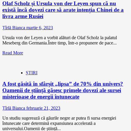
Olaf Scholz și Ursula von der Leyen spun că nu
există încă dovezi care să arate intenția Chinei de a
livra arme Rusiei
Țîrlă Bianca
martie 6, 2023
Ursula von der Leyen a vorbit alături de Olaf Scholz la palatul
Meseberg din Germania.Între timp, într-o propunere de pace...
Read More
ȘTIRI
A fost găsită în sfârșit „lipsa” de 70% din univers?
Oamenii de știință găsesc primele dovezi ale sursei
misterioase de energii întunecate
Țîrlă Bianca
februarie 21, 2023
Un studiu sugerează că găurile negre ar putea fi sursa energiei
întunecate care determină expansiunea accelerată a
universului.Oamenii de știință...