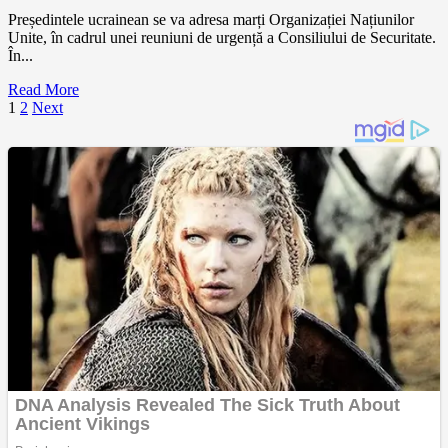
Președintele ucrainean se va adresa marți Organizației Națiunilor
Unite, în cadrul unei reuniuni de urgență a Consiliului de Securitate.
În...
Read More
Paginație
1
2
Next
articole