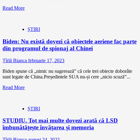
Read More
ȘTIRI
Biden: Nu există dovezi că obiectele aeriene fac parte
din programul de spionaj al Chinei
Țîrlă Bianca
februarie 17, 2023
Biden spune că „nimic nu sugerează” că cele trei obiecte doborâte
sunt legate de China.Președintele SUA nu-și cere „nicio scuză”...
Read More
ȘTIRI
STUDIU. Tot mai multe dovezi arată că LSD
îmbunătățește învățarea și memoria
Țîrlă Bianca
august 24, 2022