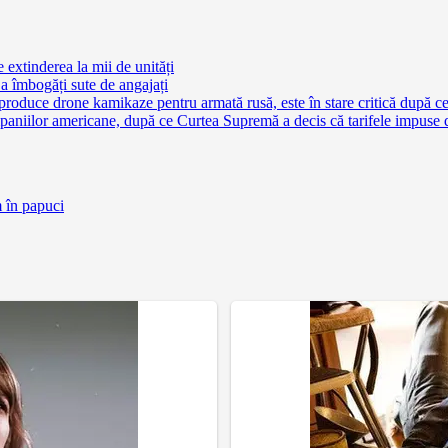
extinderea la mii de unități
a îmbogăți sute de angajați
 produce drone kamikaze pentru armată rusă, este în stare critică după c
aniilor americane, după ce Curtea Supremă a decis că tarifele impuse 
m în papuci