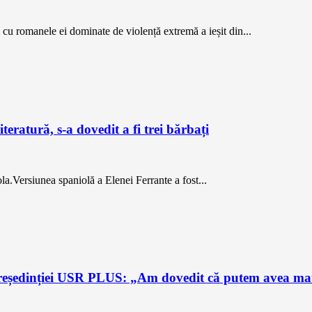
l cu romanele ei dominate de violență extremă a ieșit din...
teratură, s-a dovedit a fi trei bărbați
la.Versiunea spaniolă a Elenei Ferrante a fost...
președinției USR PLUS: „Am dovedit că putem avea matu