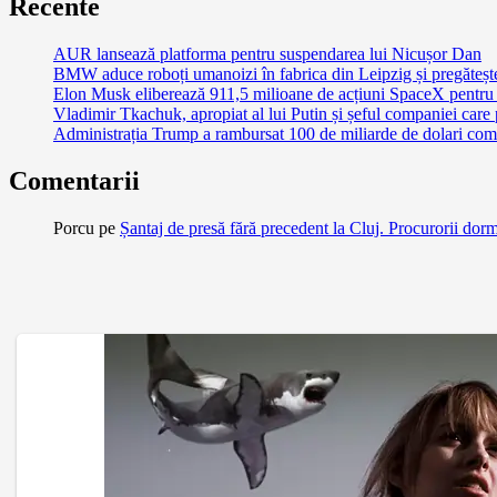
Recente
AUR lansează platforma pentru suspendarea lui Nicușor Dan
BMW aduce roboți umanoizi în fabrica din Leipzig și pregătește 
Elon Musk eliberează 911,5 milioane de acțiuni SpaceX pentru 
Vladimir Tkachuk, apropiat al lui Putin și șeful companiei care
Administrația Trump a rambursat 100 de miliarde de dolari comp
Comentarii
Porcu
pe
Șantaj de presă fără precedent la Cluj. Procurorii dor