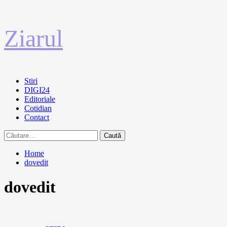
Sari
Ziarul
la
conținut
Primary
Stiri
Menu
DIGI24
Editoriale
Cotidian
Contact
Caută
după:
Home
dovedit
dovedit