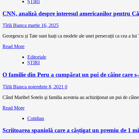
ȘTIRI
CNN, analiză despre interesul americanilor pentru Că
Țîrlă Bianca
martie 16, 2025
Georgescu și Tate sunt luați ca modele ale unei persecuții ca cea a lu
Read More
Editoriale
ȘTIRI
O familie din Peru a cumpărat un pui de câine care s-a
Țîrlă Bianca
noiembrie 8, 2021
0
Când Maribel Sotelo şi familia acesteia au achiziţionat un pui de câine
Read More
Cotidian
Scriitoarea spaniolă care a câștigat un premiu de 1 mi