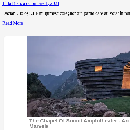
Țîrlă Bianca
octombrie 1, 2021
Dacian Cioloș: „Le mulțumesc colegilor din partid care au votat în nu
Read More