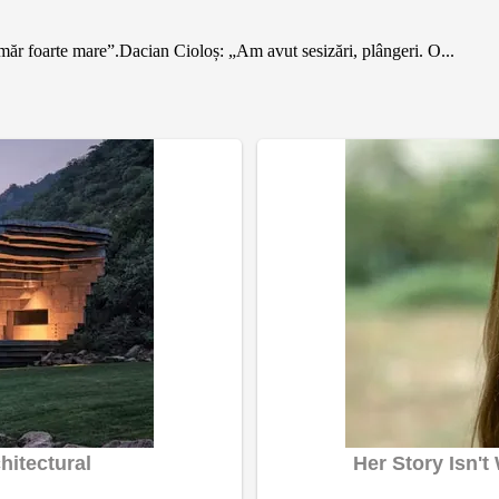
măr foarte mare”.Dacian Cioloș: „Am avut sesizări, plângeri. O...