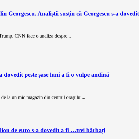
lin Georgescu. Analiștii susțin că Georgescu s-a doved
i Trump. CNN face o analiza despre...
 dovedit peste șase luni a fi o vulpe andină
 de la un mic magazin din centrul oraşului...
lion de euro s-a dovedit a fi …trei bărbați