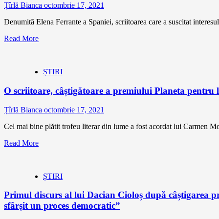
Țîrlă Bianca
octombrie 17, 2021
Denumită Elena Ferrante a Spaniei, scriitoarea care a suscitat interesu
Read More
ȘTIRI
O scriitoare, câștigătoare a premiului Planeta pentru li
Țîrlă Bianca
octombrie 17, 2021
Cel mai bine plătit trofeu literar din lume a fost acordat lui Carmen Mo
Read More
ȘTIRI
Primul discurs al lui Dacian Cioloș după câștigarea 
sfârșit un proces democratic”