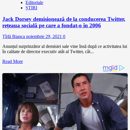
Editoriale
ȘTIRI
Jack Dorsey demisionează de la conducerea Twitter,
rețeaua socială pe care a fondat-o în 2006
Țîrlă Bianca
noiembrie 29, 2021
0
Anunțul surprinzător al demisiei sale vine însă după ce activitatea lui
în calitate de director executiv atât al Twitter, cât...
Read More