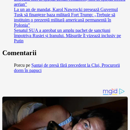
aerian”
La un an de mandat, Karol Nawrocki presează Guvernul
Tusk să finanțeze baza militară Fort Trump: „Trebuie să
instituim o prezență militară americană permanentă în
Polonia”
Senatul SUA a aprobat un amplu pachet de sancțiuni
împotriva Rusiei și Iranului. Măsurile îl vizează inclusiv pe
Putin
Comentarii
Porcu
pe
Șantaj de presă fără precedent la Cluj. Procurorii
dorm în papuci