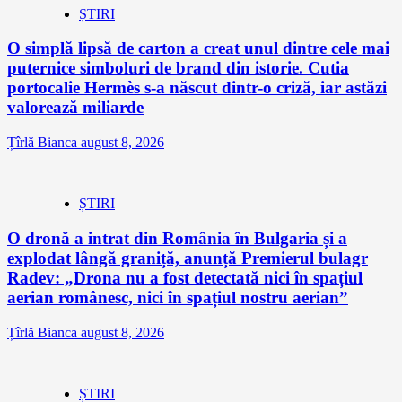
ȘTIRI
O simplă lipsă de carton a creat unul dintre cele mai
puternice simboluri de brand din istorie. Cutia
portocalie Hermès s-a născut dintr-o criză, iar astăzi
valorează miliarde
Țîrlă Bianca
august 8, 2026
ȘTIRI
O dronă a intrat din România în Bulgaria și a
explodat lângă graniță, anunță Premierul bulagr
Radev: „Drona nu a fost detectată nici în spațiul
aerian românesc, nici în spațiul nostru aerian”
Țîrlă Bianca
august 8, 2026
ȘTIRI