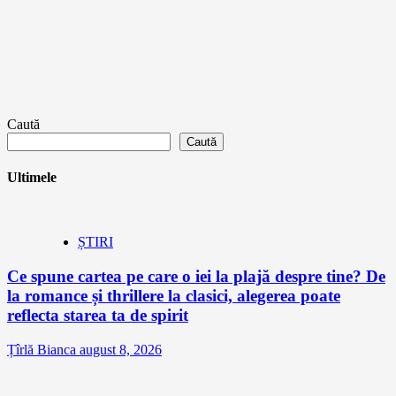
Caută
Caută
Ultimele
ȘTIRI
Ce spune cartea pe care o iei la plajă despre tine? De
la romance și thrillere la clasici, alegerea poate
reflecta starea ta de spirit
Țîrlă Bianca
august 8, 2026