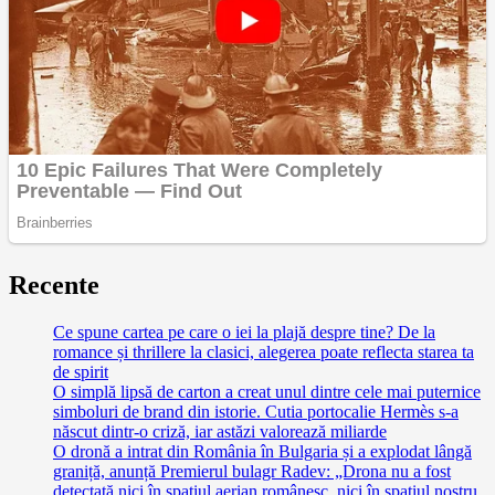
Recente
Ce spune cartea pe care o iei la plajă despre tine? De la
romance și thrillere la clasici, alegerea poate reflecta starea ta
de spirit
O simplă lipsă de carton a creat unul dintre cele mai puternice
simboluri de brand din istorie. Cutia portocalie Hermès s-a
născut dintr-o criză, iar astăzi valorează miliarde
O dronă a intrat din România în Bulgaria și a explodat lângă
graniță, anunță Premierul bulagr Radev: „Drona nu a fost
detectată nici în spațiul aerian românesc, nici în spațiul nostru