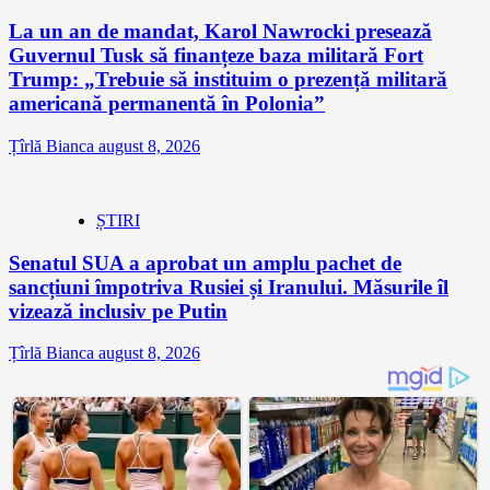
La un an de mandat, Karol Nawrocki presează
Guvernul Tusk să finanțeze baza militară Fort
Trump: „Trebuie să instituim o prezență militară
americană permanentă în Polonia”
Țîrlă Bianca
august 8, 2026
ȘTIRI
Senatul SUA a aprobat un amplu pachet de
sancțiuni împotriva Rusiei și Iranului. Măsurile îl
vizează inclusiv pe Putin
Țîrlă Bianca
august 8, 2026