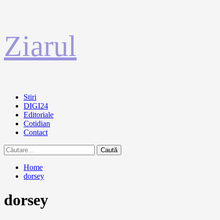
Sari
Ziarul
la
conținut
Primary
Stiri
Menu
DIGI24
Editoriale
Cotidian
Contact
Caută
după:
Home
dorsey
dorsey