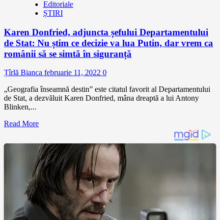
Editoriale
ȘTIRI
Karen Donfried, adjuncta șefului Departamentului
de Stat: Nu știm ce decizie va lua Putin, dar vrem ca
românii să se simtă în siguranță
Țîrlă Bianca
februarie 11, 2022
0
„Geografia înseamnă destin” este citatul favorit al Departamentului
de Stat, a dezvăluit Karen Donfried, mâna dreaptă a lui Antony
Blinken,...
Read More