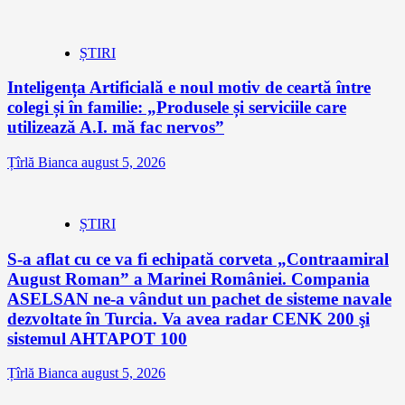
ȘTIRI
Inteligența Artificială e noul motiv de ceartă între
colegi și în familie: „Produsele și serviciile care
utilizează A.I. mă fac nervos”
Țîrlă Bianca
august 5, 2026
ȘTIRI
S-a aflat cu ce va fi echipată corveta „Contraamiral
August Roman” a Marinei României. Compania
ASELSAN ne-a vândut un pachet de sisteme navale
dezvoltate în Turcia. Va avea radar CENK 200 şi
sistemul AHTAPOT 100
Țîrlă Bianca
august 5, 2026