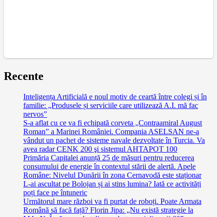
Recente
Inteligența Artificială e noul motiv de ceartă între colegi și în
familie: „Produsele și serviciile care utilizează A.I. mă fac
nervos”
S-a aflat cu ce va fi echipată corveta „Contraamiral August
Roman” a Marinei României. Compania ASELSAN ne-a
vândut un pachet de sisteme navale dezvoltate în Turcia. Va
avea radar CENK 200 şi sistemul AHTAPOT 100
Primăria Capitalei anunță 25 de măsuri pentru reducerea
consumului de energie în contextul stării de alertă. Apele
Române: Nivelul Dunării în zona Cernavodă este staționar
L-ai ascultat pe Bolojan și ai stins lumina? Iată ce activități
poți face pe întuneric
Următorul mare război va fi purtat de roboți. Poate Armata
Română să facă față? Florin Jipa: „Nu există strategie la