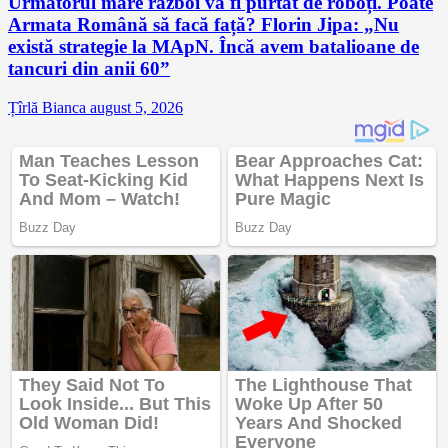
Următorul mare război va fi purtat de roboți. Poate
Armata Română să facă față? Florin Jipa: „Nu
există strategie la MApN. Încă avem batalioane de
tancuri din anii 60”
Țîrlă Bianca
august 5, 2026