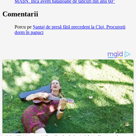
MApN. Încă avem batalioane de tancuri din anii 60”
Comentarii
Porcu
pe
Șantaj de presă fără precedent la Cluj. Procurorii
dorm în papuci