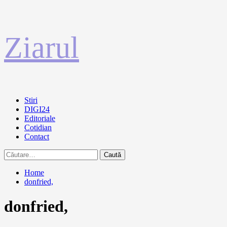
Sari
Ziarul
la
conținut
Primary
Stiri
Menu
DIGI24
Editoriale
Cotidian
Contact
Caută
după:
Home
donfried,
donfried,