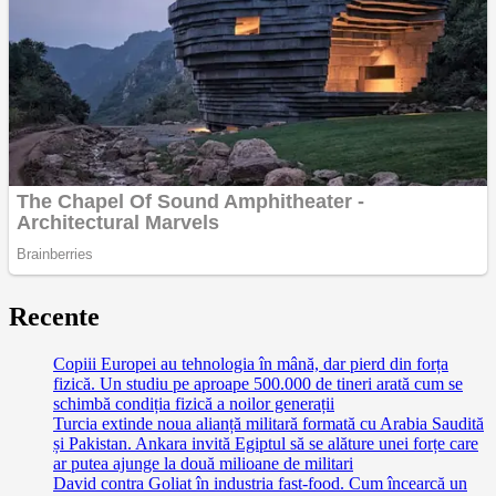
Recente
Copiii Europei au tehnologia în mână, dar pierd din forța
fizică. Un studiu pe aproape 500.000 de tineri arată cum se
schimbă condiția fizică a noilor generații
Turcia extinde noua alianță militară formată cu Arabia Saudită
și Pakistan. Ankara invită Egiptul să se alăture unei forțe care
ar putea ajunge la două milioane de militari
David contra Goliat în industria fast-food. Cum încearcă un