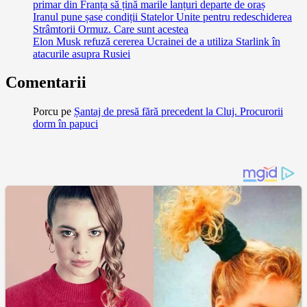
primar din Franța să țină marile lanțuri departe de oraș
Iranul pune șase condiții Statelor Unite pentru redeschiderea
Strâmtorii Ormuz. Care sunt acestea
Elon Musk refuză cererea Ucrainei de a utiliza Starlink în
atacurile asupra Rusiei
Comentarii
Porcu
pe
Șantaj de presă fără precedent la Cluj. Procurorii
dorm în papuci