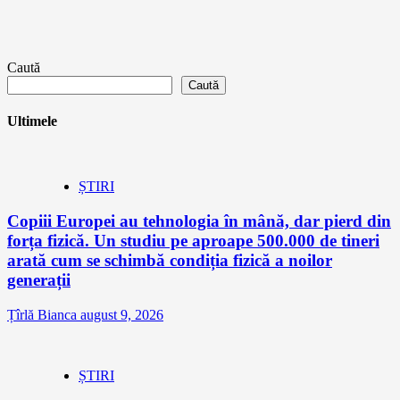
Caută
Caută
Ultimele
ȘTIRI
Copiii Europei au tehnologia în mână, dar pierd din
forța fizică. Un studiu pe aproape 500.000 de tineri
arată cum se schimbă condiția fizică a noilor
generații
Țîrlă Bianca
august 9, 2026
ȘTIRI