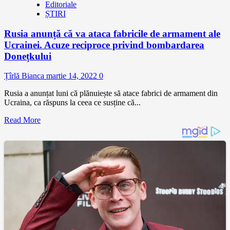
Editoriale
ȘTIRI
Rusia anunță că va ataca fabricile de armament ale
Ucrainei. Acuze reciproce privind bombardarea
Donețkului
Țîrlă Bianca
martie 14, 2022
0
Rusia a anunțat luni că plănuiește să atace fabrici de armament din
Ucraina, ca răspuns la ceea ce susține că...
Read More