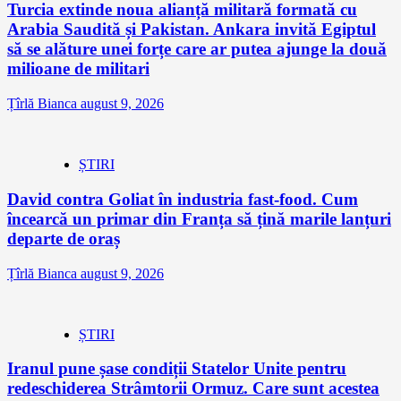
Turcia extinde noua alianță militară formată cu
Arabia Saudită și Pakistan. Ankara invită Egiptul
să se alăture unei forțe care ar putea ajunge la două
milioane de militari
Țîrlă Bianca
august 9, 2026
ȘTIRI
David contra Goliat în industria fast-food. Cum
încearcă un primar din Franța să țină marile lanțuri
departe de oraș
Țîrlă Bianca
august 9, 2026
ȘTIRI
Iranul pune șase condiții Statelor Unite pentru
redeschiderea Strâmtorii Ormuz. Care sunt acestea