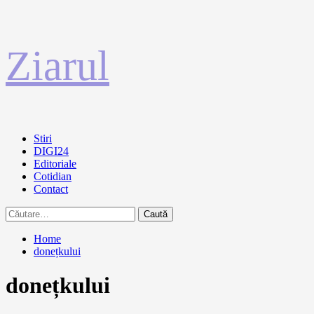
Sari
Ziarul
la
conținut
Primary
Stiri
Menu
DIGI24
Editoriale
Cotidian
Contact
Caută
după:
Home
donețkului
donețkului