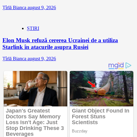
Țîrlă Bianca
august 9, 2026
ȘTIRI
Elon Musk refuză cererea Ucrainei de a utiliza
Starlink în atacurile asupra Rusiei
Țîrlă Bianca
august 9, 2026