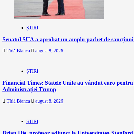
ȘTIRI
Senatul SUA a aprobat un amplu pachet de sancțiuni îm
Țîrlă Bianca
august 8, 2026
ȘTIRI
Financial Times: Statele Unite au vândut euro pentru
Administrației Trump
Țîrlă Bianca
august 8, 2026
ȘTIRI
Brian Hie, profesor adjunct la Universitatea Stanford,