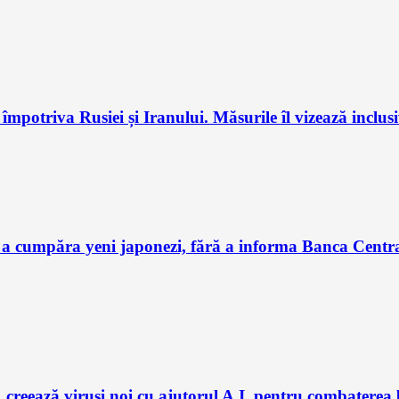
potriva Rusiei și Iranului. Măsurile îl vizează inclus
 a cumpăra yeni japonezi, fără a informa Banca Centra
 creează viruși noi cu ajutorul A.I. pentru combaterea 