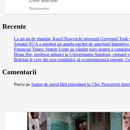
Recente
La un an de mandat, Karol Nawrocki presează Guvernul Tusk să 
Senatul SUA a aprobat un amplu pachet de sancțiuni împotriva Ru
Financial Times: Statele Unite au vândut euro pentru a cumpăra
Brian Hie, profesor adjunct la Universitatea Stanford, creează vi
Bolojan le cere din nou românilor să economisească energie. G
Comentarii
Porcu
pe
Șantaj de presă fără precedent la Cluj. Procurorii dor