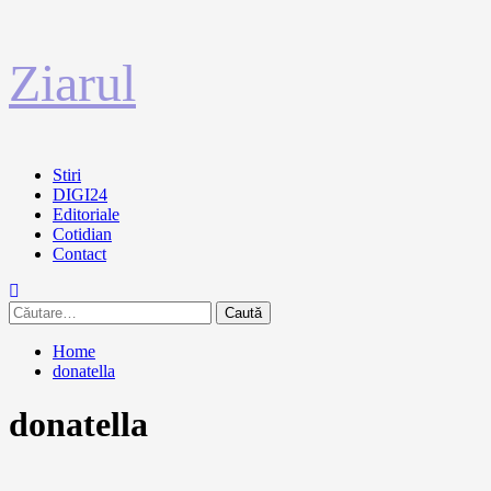
Sari
Ziarul
la
conținut
Primary
Stiri
Menu
DIGI24
Editoriale
Cotidian
Contact
Caută
după:
Home
donatella
donatella