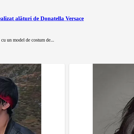
lizat alături de Donatella Versace
fii cu un model de costum de...