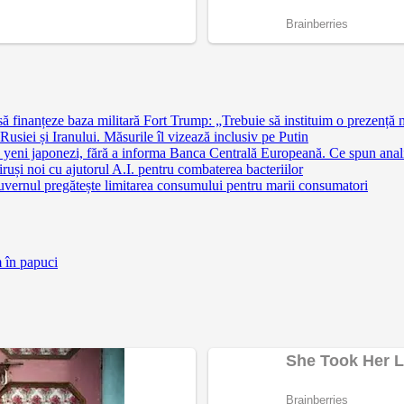
finanțeze baza militară Fort Trump: „Trebuie să instituim o prezență 
siei și Iranului. Măsurile îl vizează inclusiv pe Putin
 yeni japonezi, fără a informa Banca Centrală Europeană. Ce spun anali
ruși noi cu ajutorul A.I. pentru combaterea bacteriilor
uvernul pregătește limitarea consumului pentru marii consumatori
m în papuci