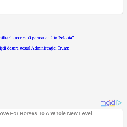
militară americană permanentă în Polonia”
știi despre gestul Administrației Trump