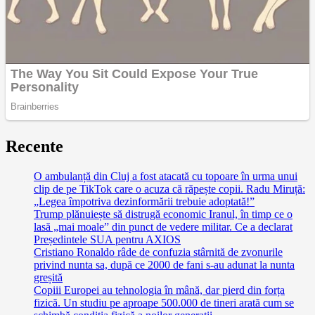
Recente
O ambulanță din Cluj a fost atacată cu topoare în urma unui
clip de pe TikTok care o acuza că răpește copii. Radu Miruță:
„Legea împotriva dezinformării trebuie adoptată!”
Trump plănuiește să distrugă economic Iranul, în timp ce o
lasă „mai moale” din punct de vedere militar. Ce a declarat
Președintele SUA pentru AXIOS
Cristiano Ronaldo râde de confuzia stârnită de zvonurile
privind nunta sa, după ce 2000 de fani s-au adunat la nunta
greșită
Copiii Europei au tehnologia în mână, dar pierd din forța
fizică. Un studiu pe aproape 500.000 de tineri arată cum se