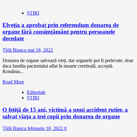
ȘTIRI
Elveția a aprobat prin referendum donarea de
organe fără consimțământ pentru persoanele
decedate
Țîrlă Bianca
mai 18, 2022
Donarea de organe salvează vieți, dar organele pot fi prelevate, doar
daca familia pacientului aflat în moarte cerebrală, acceptă.
România...
Read More
Editoriale
ȘTIRI
O fetiţă de 15 ani, victimă a unui accident rutier, a
salvat viaţa a trei copii prin donarea de organe
Țîrlă Bianca
februarie 18, 2022
0