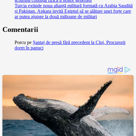
schimbă condiția fizică a noilor generații
Turcia extinde noua alianță militară formată cu Arabia Saudită
și Pakistan. Ankara invită Egiptul să se alăture unei forțe care
ar putea ajunge la două milioane de militari
Comentarii
Porcu
pe
Șantaj de presă fără precedent la Cluj. Procurorii
dorm în papuci