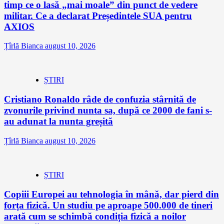
timp ce o lasă „mai moale” din punct de vedere
militar. Ce a declarat Președintele SUA pentru
AXIOS
Țîrlă Bianca
august 10, 2026
ȘTIRI
Cristiano Ronaldo râde de confuzia stârnită de
zvonurile privind nunta sa, după ce 2000 de fani s-
au adunat la nunta greșită
Țîrlă Bianca
august 10, 2026
ȘTIRI
Copiii Europei au tehnologia în mână, dar pierd din
forța fizică. Un studiu pe aproape 500.000 de tineri
arată cum se schimbă condiția fizică a noilor