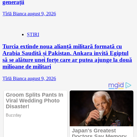
generații
Țîrlă Bianca
august 9, 2026
ȘTIRI
Turcia extinde noua alianță militară formată cu
Arabia Saudită și Pakistan. Ankara invită Egiptul
să se alăture unei forțe care ar putea ajunge la două
milioane de militari
Țîrlă Bianca
august 9, 2026