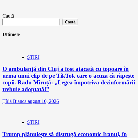
Caută
Caută
Ultimele
ȘTIRI
O ambulanță din Cluj a fost atacată cu topoare în
urma unui clip de pe TikTok care o acuza că răpește
copii. Radu Miruță: „Legea împotriva dezinformării
trebuie adoptată!”
Țîrlă Bianca
august 10, 2026
ȘTIRI
Trump plănuiește să distrugă economic Iranul, în