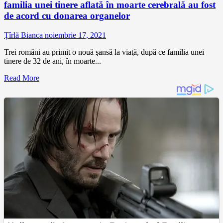
familia unei tinere aflată în moarte cerebrală au fost
de acord cu donarea organelor
Țîrlă Bianca
noiembrie 17, 2021
Trei români au primit o nouă şansă la viaţă, după ce familia unei
tinere de 32 de ani, în moarte...
Read More