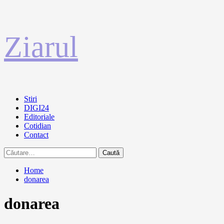
Sari
Ziarul
la
conținut
Primary
Stiri
Menu
DIGI24
Editoriale
Cotidian
Contact
Caută
după:
Home
donarea
donarea