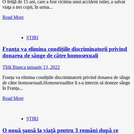
O fetiţă de 15 ani, care a fost victima unui accident rutier, a salvat
viaţa a trei copii, în urma...
Read More
ȘTIRI
Franța va elimina condițiile discriminatorii privind
donarea de sânge de către homosexuali
Țîrlă Bianca
ianuarie 13, 2022
Franța va elimina condițiile discriminatorii privind donarea de sânge
de către homosexuali.Homosexualilor li s-a interzis să doneze sânge
în Franța...
Read More
ȘTIRI
O nouă șansă la viață pentru 3 români după ce