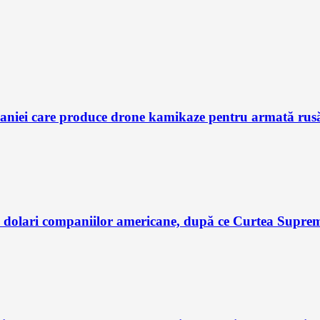
aniei care produce drone kamikaze pentru armată rusă, 
dolari companiilor americane, după ce Curtea Supremă 