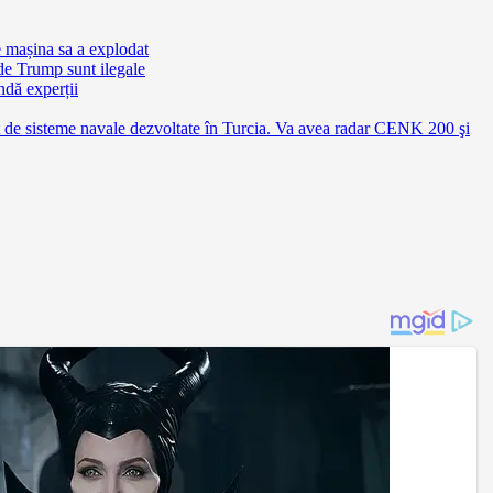
e mașina sa a explodat
de Trump sunt ilegale
ndă experții
e sisteme navale dezvoltate în Turcia. Va avea radar CENK 200 şi