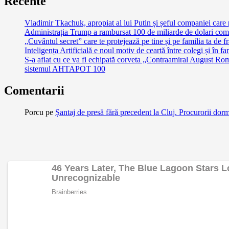
Recente
Vladimir Tkachuk, apropiat al lui Putin și șeful companiei care
Administrația Trump a rambursat 100 de miliarde de dolari comp
„Cuvântul secret” care te protejează pe tine și pe familia ta de fr
Inteligența Artificială e noul motiv de ceartă între colegi și în f
S-a aflat cu ce va fi echipată corveta „Contraamiral August
sistemul AHTAPOT 100
Comentarii
Porcu
pe
Șantaj de presă fără precedent la Cluj. Procurorii dor