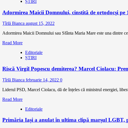
ȘTIRI
Adormirea Maicii Domnului, cinstită de ortodocşi pe 1
Țîrlă Bianca
august 15, 2022
Adormirea Maicii Domnului sau Sfânta Maria Mare este una dintre cele 
Read More
Editoriale
ȘTIRI
Riscă Virgil Popescu demiterea? Marcel Ciolacu: Premi
Țîrlă Bianca
februarie 14, 2022
0
Liderul PSD, Marcel Ciolacu, dă de înțeles că ministrul energiei, liber
Read More
Editoriale
Primăria Iași a anulat în ultima clipă marșul LGBT