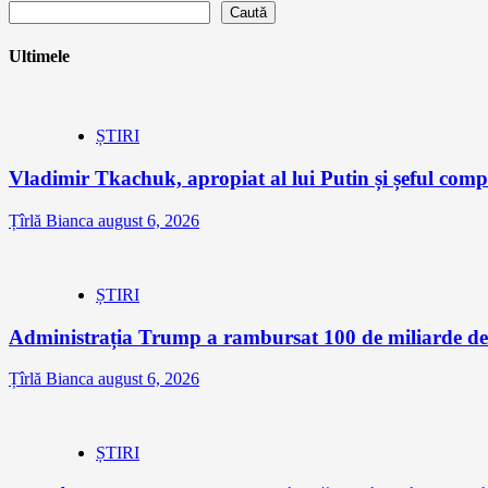
Caută
Ultimele
ȘTIRI
Vladimir Tkachuk, apropiat al lui Putin și șeful comp
Țîrlă Bianca
august 6, 2026
ȘTIRI
Administrația Trump a rambursat 100 de miliarde de 
Țîrlă Bianca
august 6, 2026
ȘTIRI