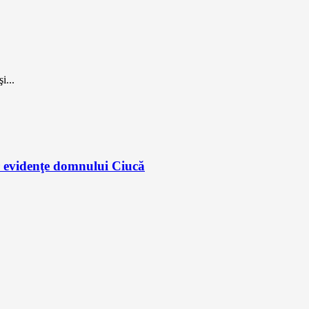
i...
er evidenţe domnului Ciucă