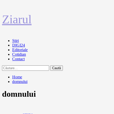
Sari
Ziarul
la
conținut
Primary
Stiri
Menu
DIGI24
Editoriale
Cotidian
Contact
Caută
după:
Home
domnului
domnului