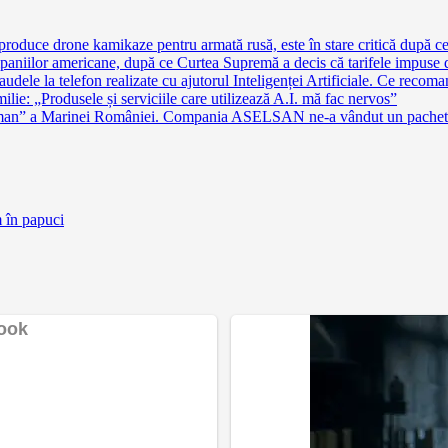
 produce drone kamikaze pentru armată rusă, este în stare critică după c
aniilor americane, după ce Curtea Supremă a decis că tarifele impuse 
audele la telefon realizate cu ajutorul Inteligenței Artificiale. Ce recoma
amilie: „Produsele și serviciile care utilizează A.I. mă fac nervos”
 Roman” a Marinei României. Compania ASELSAN ne-a vândut un pachet d
m în papuci