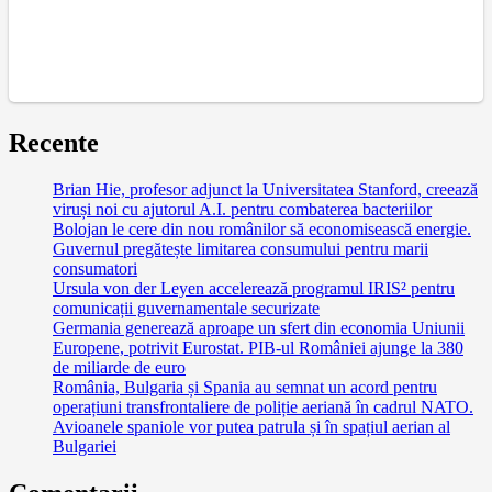
Recente
Brian Hie, profesor adjunct la Universitatea Stanford, creează
viruși noi cu ajutorul A.I. pentru combaterea bacteriilor
Bolojan le cere din nou românilor să economisească energie.
Guvernul pregătește limitarea consumului pentru marii
consumatori
Ursula von der Leyen accelerează programul IRIS² pentru
comunicații guvernamentale securizate
Germania generează aproape un sfert din economia Uniunii
Europene, potrivit Eurostat. PIB-ul României ajunge la 380
de miliarde de euro
România, Bulgaria și Spania au semnat un acord pentru
operațiuni transfrontaliere de poliție aeriană în cadrul NATO.
Avioanele spaniole vor putea patrula și în spațiul aerian al
Bulgariei