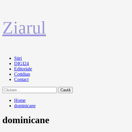
Sari
Ziarul
la
conținut
Primary
Stiri
Menu
DIGI24
Editoriale
Cotidian
Contact
Caută
după:
Home
dominicane
dominicane