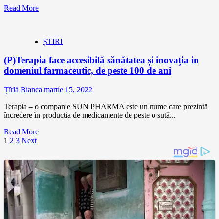
Read More
ȘTIRI
(P)Terapia face accesibilă sănătatea și inovația in
domeniul farmaceutic, de peste 100 de ani
Țîrlă Bianca
martie 15, 2022
Terapia – o companie SUN PHARMA este un nume care prezintă
încredere în productia de medicamente de peste o sută...
Read More
Paginație
1
2
3
Next
articole