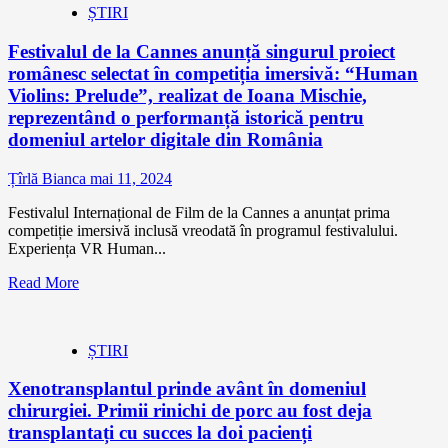
ȘTIRI
Festivalul de la Cannes anunță singurul proiect
românesc selectat în competiția imersivă: “Human
Violins: Prelude”, realizat de Ioana Mischie,
reprezentând o performanță istorică pentru
domeniul artelor digitale din România
Țîrlă Bianca
mai 11, 2024
Festivalul Internațional de Film de la Cannes a anunțat prima
competiție imersivă inclusă vreodată în programul festivalului.
Experiența VR Human...
Read More
ȘTIRI
Xenotransplantul prinde avânt în domeniul
chirurgiei. Primii rinichi de porc au fost deja
transplantați cu succes la doi pacienți