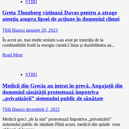
ȘTIRI
Greta Thunberg vizitează Davos pentru a atrage
atenția asupra lipsei de acțiune în domeniul climei
Țîrlă Bianca
ianuarie 20, 2023
În acest an, mai multe sesiuni s-au axat pe tranziția de la
combustibilii fosili la energia curată.Clima și durabilitatea au...
Read More
ȘTIRI
Medicii din Grecia au intrat în grevă. Angajații din
domeniul sănătății protestează împotriva
„privatizării” sistemului public de sănătate
Țîrlă Bianca
decembrie 2, 2022
Medicii greci „de la stat” protestează împotriva „privatizării”
sistemului public de sănătate.Până acum, medicii din spitale erau