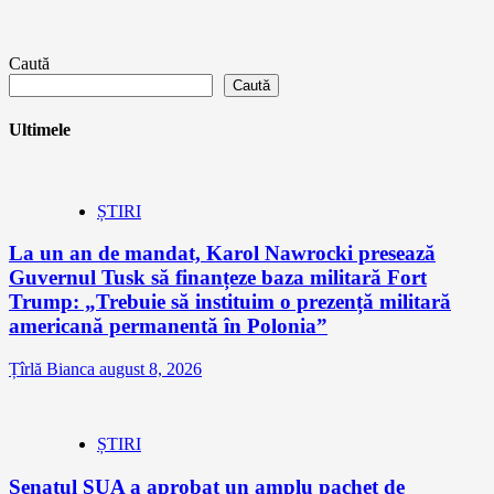
Caută
Caută
Ultimele
ȘTIRI
La un an de mandat, Karol Nawrocki presează
Guvernul Tusk să finanțeze baza militară Fort
Trump: „Trebuie să instituim o prezență militară
americană permanentă în Polonia”
Țîrlă Bianca
august 8, 2026
ȘTIRI
Senatul SUA a aprobat un amplu pachet de