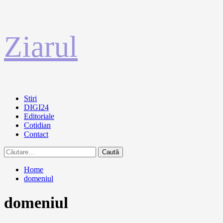
Sari
Ziarul
la
conținut
Primary
Stiri
Menu
DIGI24
Editoriale
Cotidian
Contact
Caută
după:
Home
domeniul
domeniul