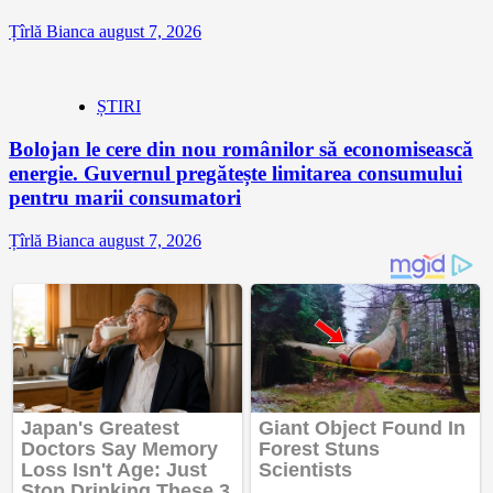
Țîrlă Bianca
august 7, 2026
ȘTIRI
Bolojan le cere din nou românilor să economisească
energie. Guvernul pregătește limitarea consumului
pentru marii consumatori
Țîrlă Bianca
august 7, 2026