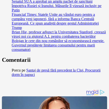
Senatul SUA a aprobat un amplu pachet de sancțiuni
împotriva Rusiei și Iranului. Măsurile îl vizează inclusiv pe
Putin
Financial Times: Statele Unite au vândut euro pentru a
cumpăra yeni japonezi, fără a informa Banca Centrală
Europeană. Ce spun analiștii despre gestul Administrației
Trump
Brian Hie, profesor adjunct la Universitatea Stanford, creează
viruși noi cu ajutorul A.I. pentru combaterea bacteriilor
Bolojan le cere din nou românilor să economisească energie.
Guvernul pregătește limitarea consumului pentru marii
consumatori
Comentarii
Porcu
pe
Șantaj de presă fără precedent la Cluj. Procurorii
dorm în papuci