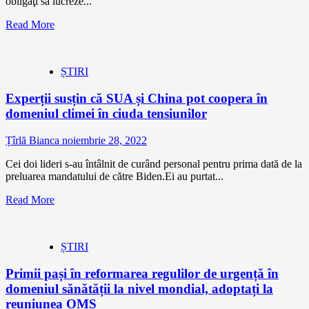
obligaţi să lucreze...
Read More
ȘTIRI
Experții susțin că SUA și China pot coopera în
domeniul climei în ciuda tensiunilor
Țîrlă Bianca
noiembrie 28, 2022
Cei doi lideri s-au întâlnit de curând personal pentru prima dată de la
preluarea mandatului de către Biden.Ei au purtat...
Read More
ȘTIRI
Primii pași în reformarea regulilor de urgență în
domeniul sănătății la nivel mondial, adoptați la
reuniunea OMS