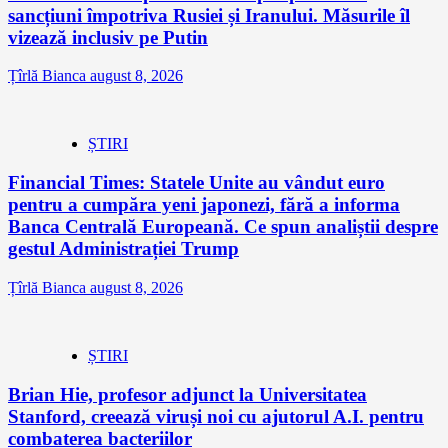
sancțiuni împotriva Rusiei și Iranului. Măsurile îl
vizează inclusiv pe Putin
Țîrlă Bianca
august 8, 2026
ȘTIRI
Financial Times: Statele Unite au vândut euro
pentru a cumpăra yeni japonezi, fără a informa
Banca Centrală Europeană. Ce spun analiștii despre
gestul Administrației Trump
Țîrlă Bianca
august 8, 2026
ȘTIRI
Brian Hie, profesor adjunct la Universitatea
Stanford, creează viruși noi cu ajutorul A.I. pentru
combaterea bacteriilor