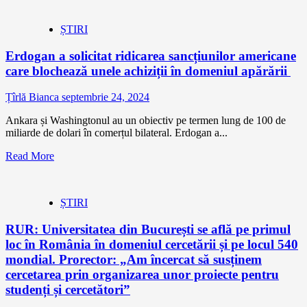
ȘTIRI
Erdogan a solicitat ridicarea sancțiunilor americane
care blochează unele achiziții în domeniul apărării
Țîrlă Bianca
septembrie 24, 2024
Ankara și Washingtonul au un obiectiv pe termen lung de 100 de
miliarde de dolari în comerțul bilateral. Erdogan a...
Read More
ȘTIRI
RUR: Universitatea din București se află pe primul
loc în România în domeniul cercetării și pe locul 540
mondial. Prorector: „Am încercat să susținem
cercetarea prin organizarea unor proiecte pentru
studenți și cercetători”