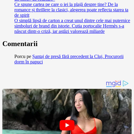
Ce spune cartea pe care o iei la plajă despre tine? De la
romance și thrillere la clasici, alegerea poate reflecta starea ta
de spirit
O simplă lipsă de carton a creat unul dintre cele mai puternice
simboluri de brand din istorie. Cutia portocalie Hermès s-a
născut dintr-o criză, iar astăzi valorează miliarde
Comentarii
Porcu
pe
Șantaj de presă fără precedent la Cluj. Procurorii
dorm în papuci