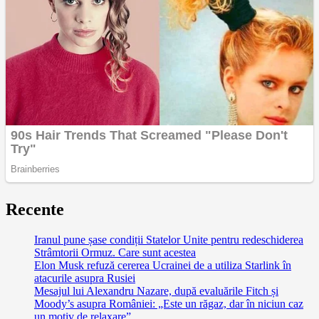
Recente
Iranul pune șase condiții Statelor Unite pentru redeschiderea
Strâmtorii Ormuz. Care sunt acestea
Elon Musk refuză cererea Ucrainei de a utiliza Starlink în
atacurile asupra Rusiei
Mesajul lui Alexandru Nazare, după evaluările Fitch și
Moody’s asupra României: „Este un răgaz, dar în niciun caz
un motiv de relaxare”