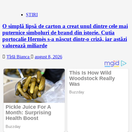
ȘTIRI
O simplă lipsă de carton a creat unul dintre cele mai
puternice simboluri de brand din istorie. Cutia
portocalie Hermès s-a născut dintr-o criză, iar astăzi
valorează miliarde
Țîrlă Bianca
august 8, 2026