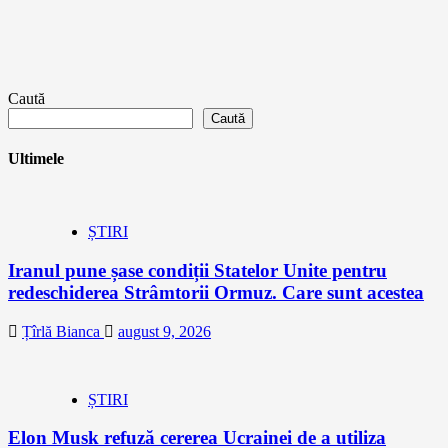
Caută
Caută
Ultimele
ȘTIRI
Iranul pune șase condiții Statelor Unite pentru
redeschiderea Strâmtorii Ormuz. Care sunt acestea
Țîrlă Bianca
august 9, 2026
ȘTIRI
Elon Musk refuză cererea Ucrainei de a utiliza