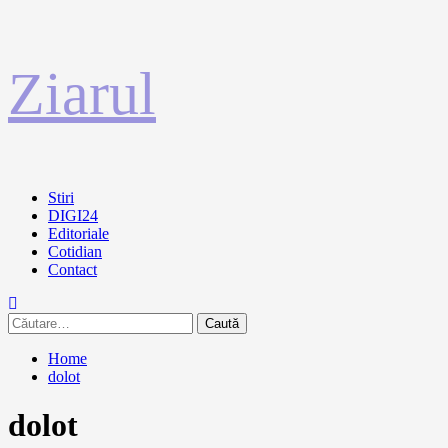
Sari
Ziarul
la
conținut
Primary
Stiri
Menu
DIGI24
Editoriale
Cotidian
Contact
Caută
după:
Home
dolot
dolot