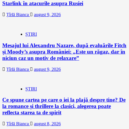
Starlink în atacurile asupra Rusiei
Țîrlă Bianca
august 9, 2026
ȘTIRI
Mesajul lui Alexandru Nazare, după evaluările Fitch
și Moody’s asupra României: „Este un răgaz, dar în
niciun caz un motiv de relaxare”
Țîrlă Bianca
august 9, 2026
ȘTIRI
Ce spune cartea pe care o iei la plajă despre tine? De
la romance și thrillere la clasici, alegerea poate
reflecta starea ta de spirit
Țîrlă Bianca
august 8, 2026