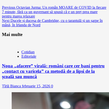
Continue
Previous
Octavian Jurma: Un român MOARE de COVID la fiecare
7 minute, fără ca un guvernant să spună că e un preț prea mare
Reading
pentru marea relaxare
Next
Ducele și ducesa de Cambridge, cu o tarantulă și un șarpe în
mână, în Irlanda de Nord
Mai multe
Cotidian
Editoriale
Noua „afacere” virală: români care cer bani pentru
„contact cu varicela” ca metodă de a lipsi de la
școală sau muncă
Țîrlă Bianca
februarie 15, 2026
0