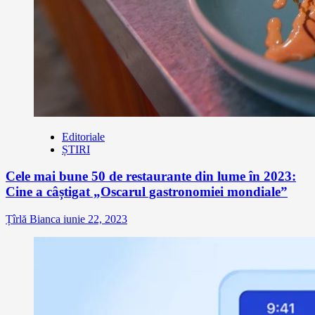
Editoriale
ȘTIRI
Cele mai bune 50 de restaurante din lume în 2023:
Cine a câștigat „Oscarul gastronomiei mondiale”
Țîrlă Bianca
iunie 22, 2023