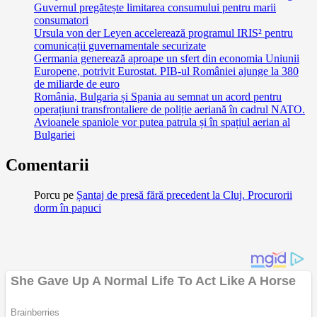
Guvernul pregătește limitarea consumului pentru marii
consumatori
Ursula von der Leyen accelerează programul IRIS² pentru
comunicații guvernamentale securizate
Germania generează aproape un sfert din economia Uniunii
Europene, potrivit Eurostat. PIB-ul României ajunge la 380
de miliarde de euro
România, Bulgaria și Spania au semnat un acord pentru
operațiuni transfrontaliere de poliție aeriană în cadrul NATO.
Avioanele spaniole vor putea patrula și în spațiul aerian al
Bulgariei
Comentarii
Porcu
pe
Șantaj de presă fără precedent la Cluj. Procurorii
dorm în papuci