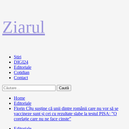
Sari
Ziarul
la
conținut
Primary
Stiri
Menu
DIGI24
Editoriale
Cotidian
Contact
Caută
după:
Home
Editoriale
Florin Cîțu susține că unii dintre românii care nu vor să se
vaccineze sunt și cei cu rezultate slabe la testul PISA: ”O
corelație care nu ne face cinste”
Editoriale