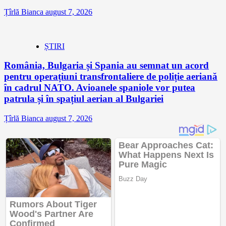
Țîrlă Bianca
august 7, 2026
ȘTIRI
România, Bulgaria și Spania au semnat un acord
pentru operațiuni transfrontaliere de poliție aeriană
în cadrul NATO. Avioanele spaniole vor putea
patrula și în spațiul aerian al Bulgariei
Țîrlă Bianca
august 7, 2026