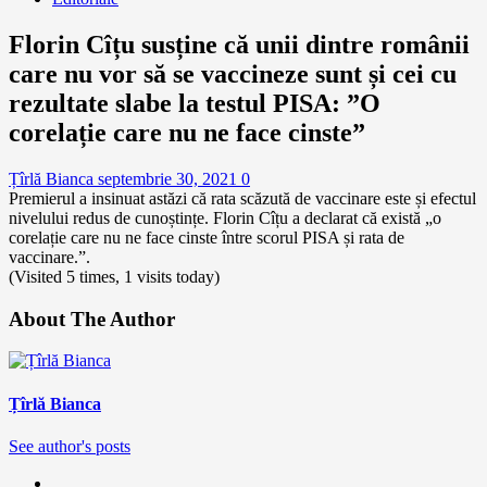
Florin Cîțu susține că unii dintre românii
care nu vor să se vaccineze sunt și cei cu
rezultate slabe la testul PISA: ”O
corelație care nu ne face cinste”
Țîrlă Bianca
septembrie 30, 2021
0
Premierul a insinuat astăzi că rata scăzută de vaccinare este și efectul
nivelului redus de cunoștințe. Florin Cîțu a declarat că există „o
corelație care nu ne face cinste între scorul PISA și rata de
vaccinare.”.
(Visited 5 times, 1 visits today)
About The Author
Țîrlă Bianca
See author's posts