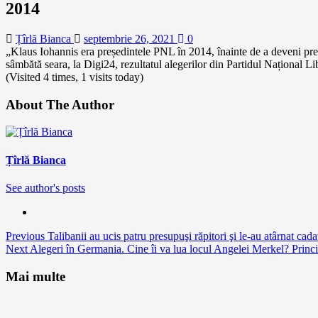
2014
Țîrlă Bianca
septembrie 26, 2021
0
„Klaus Iohannis era președintele PNL în 2014, înainte de a deveni preș
sâmbătă seara, la Digi24, rezultatul alegerilor din Partidul Național Lib
(Visited 4 times, 1 visits today)
About The Author
Țîrlă Bianca
See author's posts
Continue
Previous
Talibanii au ucis patru presupuşi răpitori şi le-au atârnat cada
Next
Alegeri în Germania. Cine îi va lua locul Angelei Merkel? Princip
Reading
Mai multe