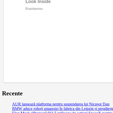
Recente
AUR lansează platforma pentru suspendarea lui Nicușor Dan
BMW aduce roboți umanoizi în fabrica din Leipzig și pregătește 