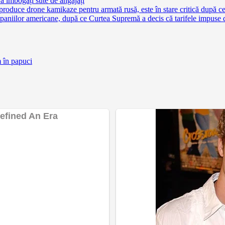
a îmbogăți sute de angajați
 produce drone kamikaze pentru armată rusă, este în stare critică după c
aniilor americane, după ce Curtea Supremă a decis că tarifele impuse 
m în papuci