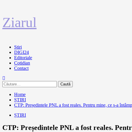
Sari
Ziarul
la
conținut
Primary
Stiri
Menu
DIGI24
Editoriale
Cotidian
Contact
Caută
după:
Home
ȘTIRI
CTP: Președintele PNL a fost reales. Pentru mine, ce s-a întâmpl
ȘTIRI
CTP: Președintele PNL a fost reales. Pentru