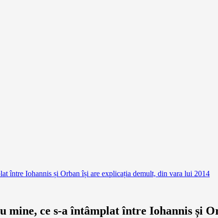
at între Iohannis și Orban își are explicația demult, din vara lui 2014
 mine, ce s-a întâmplat între Iohannis și Or