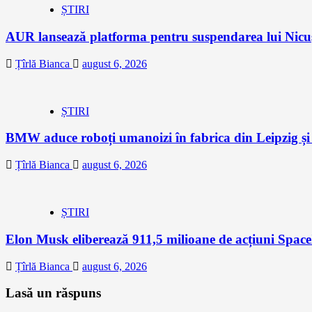
ȘTIRI
AUR lansează platforma pentru suspendarea lui Nic
Țîrlă Bianca
august 6, 2026
ȘTIRI
BMW aduce roboți umanoizi în fabrica din Leipzig și p
Țîrlă Bianca
august 6, 2026
ȘTIRI
Elon Musk eliberează 911,5 milioane de acțiuni Space
Țîrlă Bianca
august 6, 2026
Lasă un răspuns