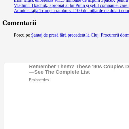
Elon Musk eliberează 911,5 milioane de acțiuni SpaceX pentru 
Vladimir Tkachuk, apropiat al lui Putin și șeful companiei care
Administrația Trump a rambursat 100 de miliarde de dolari comp
Comentarii
Porcu
pe
Șantaj de presă fără precedent la Cluj. Procurorii dor