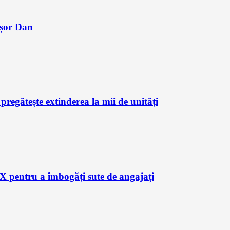
ușor Dan
regătește extinderea la mii de unități
X pentru a îmbogăți sute de angajați