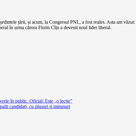
edintele țării, și acum, la Congresul PNL, a fost reales. Asta am văzut
eral în urma cărora Florin Cîțu a devenit noul lider liberal.
vrele în public. Oficial: Este „o lecție”
alii candidați, cu plusuri și minusuri